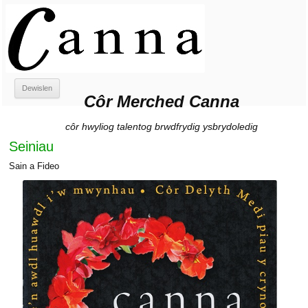
Côr Merched Canna
Côr Merched Canna
Neidio
Dewislen
i'r
Côr Merched Canna
cynnwys
côr hwyliog talentog brwdfrydig ysbrydoledig
Seiniau
Sain a Fideo