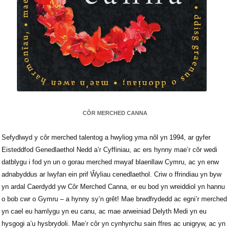
CÔR MERCHED CANNA
Sefydlwyd y côr merched talentog a hwyliog yma nôl yn 1994, ar gyfer
Eisteddfod Genedlaethol Nedd a’r Cyffiniau, ac ers hynny mae’r côr wedi
datblygu i fod yn un o gorau merched mwyaf blaenllaw Cymru, ac yn enw
adnabyddus ar lwyfan ein prif Ŵyliau cenedlaethol. Criw o ffrindiau yn byw
yn ardal Caerdydd yw Côr Merched Canna, er eu bod yn wreiddiol yn hannu
o bob cwr o Gymru – a hynny sy’n grêt! Mae brwdfrydedd ac egni’r merched
yn cael eu hamlygu yn eu canu, ac mae arweiniad Delyth Medi yn eu
hysgogi a’u hysbrydoli. Mae’r côr yn cynhyrchu sain ffres ac unigryw, ac yn