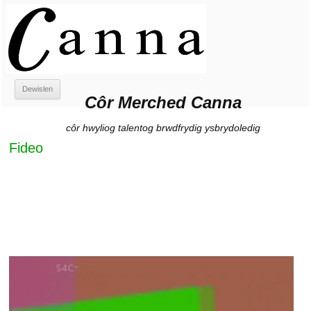
Côr Merched Canna
Côr Merched Canna
Neidio
Dewislen
i'r
Côr Merched Canna
cynnwys
côr hwyliog talentog brwdfrydig ysbrydoledig
Fideo