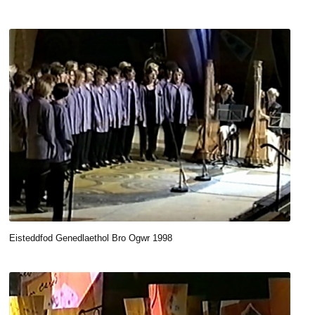
Eisteddfod Genedlaethol Bro Ogwr 1998