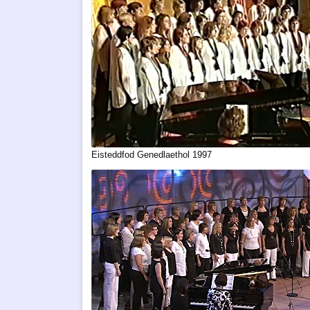
Eisteddfod Genedlaethol 1997