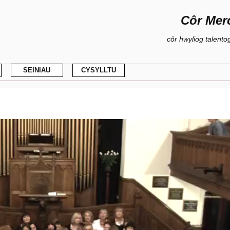
Côr Mer
côr hwyliog talento
Neidio
SEINIAU
CYSYLLTU
i'r
cynnwys
ODAU
CD
ARWEINYDD
U
FIDEO
YMARFERION
– 1999
– 2006
– 2010
8 –